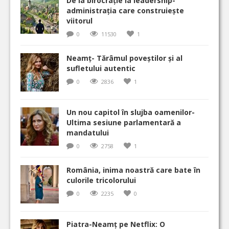
De la birocrație la leadership-
administrația care construiește
viitorul
0
11530
1
Neamț- Tărâmul poveștilor și al
sufletului autentic
0
2836
1
Un nou capitol în slujba oamenilor-
Ultima sesiune parlamentară a
mandatului
0
2758
1
România, inima noastră care bate în
culorile tricolorului
0
2235
0
Piatra-Neamț pe Netflix: O