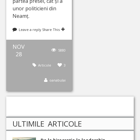
partea presei, cât și a
unor politicieni din
Neamț.
Leave a reply
Share This
NOV
5880
28
Articole
3
oanabulai
ULTIMILE ARTICOLE