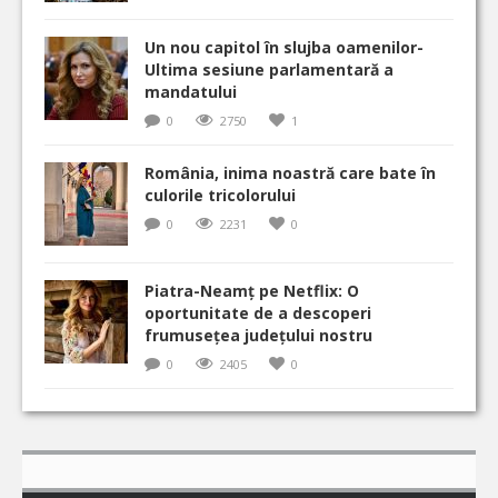
Un nou capitol în slujba oamenilor-
Ultima sesiune parlamentară a
mandatului
0
2750
1
România, inima noastră care bate în
culorile tricolorului
0
2231
0
Piatra-Neamț pe Netflix: O
oportunitate de a descoperi
frumusețea județului nostru
0
2405
0