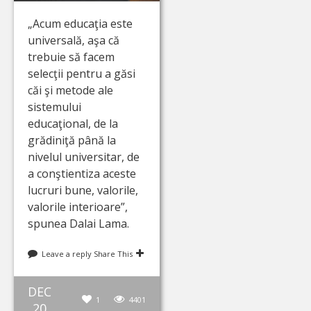
„Acum educaţia este
universală, aşa că
trebuie să facem
selecţii pentru a găsi
căi şi metode ale
sistemului
educaţional, de la
grădiniţă până la
nivelul universitar, de
a conştientiza aceste
lucruri bune, valorile,
valorile interioare”,
spunea Dalai Lama.
Leave a reply
Share This
DEC
1
4401
20