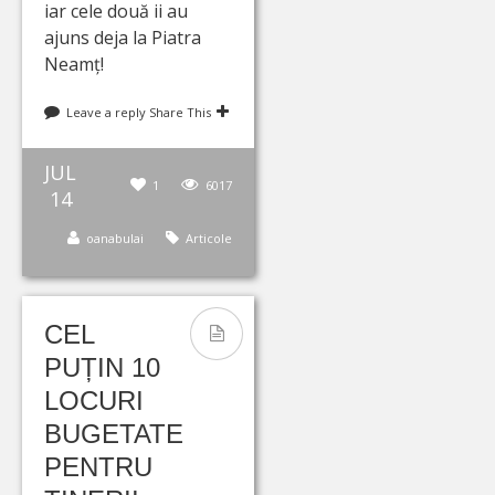
iar cele două ii au
ajuns deja la Piatra
Neamț!
Leave a reply
Share This
JUL
1
6017
14
oanabulai
Articole
CEL
PUȚIN 10
LOCURI
BUGETATE
PENTRU