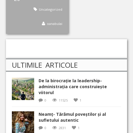
Uncategorized
oanabulai
ULTIMILE ARTICOLE
De la birocrație la leadership-
administrația care construiește
viitorul
0
11525
1
Neamț- Tărâmul poveștilor și al
sufletului autentic
0
2831
1