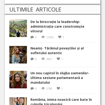
ULTIMILE ARTICOLE
De la birocrație la leadership-
administrația care construiește
viitorul
0
11525
1
Neamț- Tărâmul poveștilor și al
sufletului autentic
0
2831
1
Un nou capitol în slujba oamenilor-
Ultima sesiune parlamentară a
mandatului
0
2750
1
România, inima noastră care bate în
culorile tricolorului