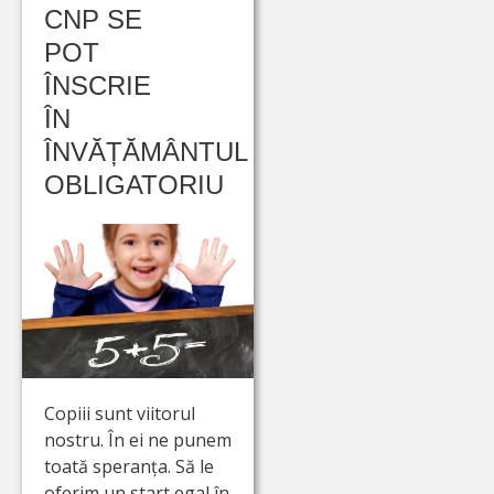
CNP SE
POT
ÎNSCRIE
ÎN
ÎNVĂȚĂMÂNTUL
OBLIGATORIU
Copiii sunt viitorul
nostru. În ei ne punem
toată speranța. Să le
oferim un start egal în