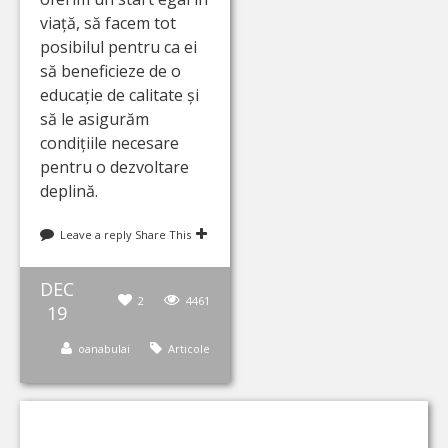
viață, să facem tot
posibilul pentru ca ei
să beneficieze de o
educație de calitate și
să le asigurăm
condițiile necesare
pentru o dezvoltare
deplină.
Leave a reply
Share This
DEC
2
4461
19
oanabulai
Articole