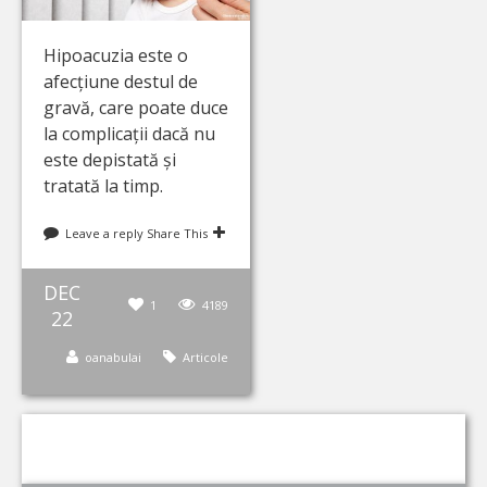
Hipoacuzia este o
afecțiune destul de
gravă, care poate duce
la complicații dacă nu
este depistată și
tratată la timp.
Leave a reply
Share This
DEC
1
4189
22
oanabulai
Articole