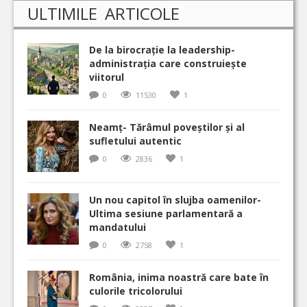
ULTIMILE ARTICOLE
De la birocrație la leadership-
administrația care construiește
viitorul
0
11530
1
Neamț- Tărâmul poveștilor și al
sufletului autentic
0
2836
1
Un nou capitol în slujba oamenilor-
Ultima sesiune parlamentară a
mandatului
0
2758
1
România, inima noastră care bate în
culorile tricolorului