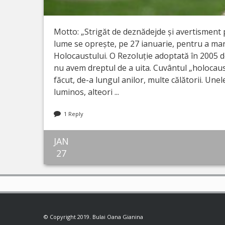
Motto: „Strigăt de deznădejde și avertisment 
lume se oprește, pe 27 ianuarie, pentru a ma
Holocaustului. O Rezoluție adoptată în 2005 d
nu avem dreptul de a uita. Cuvântul „holocaus
făcut, de-a lungul anilor, multe călătorii. Une
luminos, alteori ...
1 Reply
JAN
27
© Copyright 2019. Bulai Oana Gianina