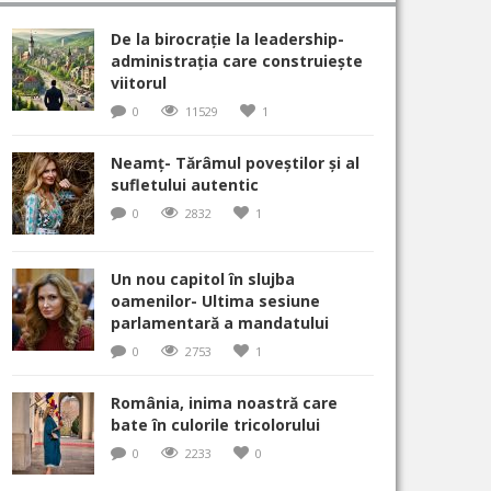
De la birocrație la leadership-
administrația care construiește
viitorul
0
11529
1
Neamț- Tărâmul poveștilor și al
sufletului autentic
0
2832
1
Un nou capitol în slujba
oamenilor- Ultima sesiune
parlamentară a mandatului
0
2753
1
România, inima noastră care
bate în culorile tricolorului
0
2233
0