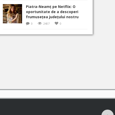
Piatra-Neamț pe Netflix: O
oportunitate de a descoperi
frumusețea județului nostru
0
2407
0