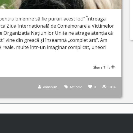
pentru omenire să fie pururi acest loc!” Întreaga
rca Ziua Internațională de Comemorare a Victimelor
e Organizația Națiunilor Unite ne atrage atenția că
t” vine din greacă și înseamnă „complet ars”. Am
le reale, multe într-un imaginar complicat, uneori
Share This
oanabulai
Articole
0
5884