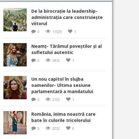
De la birocrație la leadership-
administrația care construiește
viitorul
0
11529
1
Neamț- Tărâmul poveștilor și al
sufletului autentic
0
2832
1
Un nou capitol în slujba
oamenilor- Ultima sesiune
parlamentară a mandatului
0
2753
1
România, inima noastră care
bate în culorile tricolorului
0
2232
0