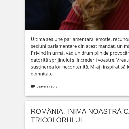
Ultima sesiune parlamentară: emoție, recunoș
sesiuni parlamentare din acest mandat, un mom
Privind în urmă, văd un drum plin de provocări,
datorită sprijinului și încrederii voastre. Vr
susținerea lor necontenită. M-ați inspirat să l
demnitate ...
Leave a reply
ROMÂNIA, INIMA NOASTRĂ C
TRICOLORULUI