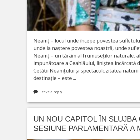
Neamț – locul unde începe povestea sufletului
unde ia naștere povestea noastră, unde suflet
Neamț – un tărâm al frumuseților naturale, al is
impunătoare a Ceahlăului, liniștea încărcată de
Cetății Neamțului și spectaculozitatea naturii
destinație – este ...
Leave a reply
UN NOU CAPITOL ÎN SLUJBA
SESIUNE PARLAMENTARĂ A 