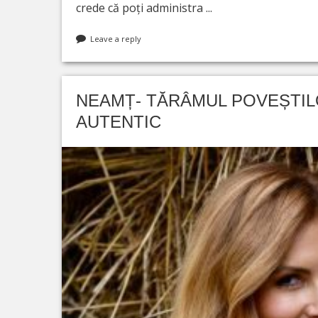
crede că poți administra ...
Leave a reply
NEAMȚ- TĂRÂMUL POVEȘTILO
AUTENTIC