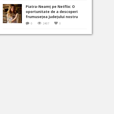
Piatra-Neamț pe Netflix: O
oportunitate de a descoperi
frumusețea județului nostru
0
2407
0