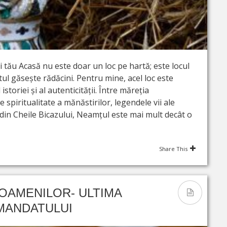
 tău Acasă nu este doar un loc pe hartă; este locul
ul găsește rădăcini. Pentru mine, acel loc este
toriei și al autenticității. Între măreția
 spiritualitate a mănăstirilor, legendele vii ale
 din Cheile Bicazului, Neamțul este mai mult decât o
Share This
 OAMENILOR- ULTIMA
MANDATULUI