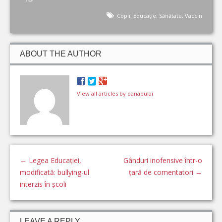
Copii
,
Educație
,
Sănătate
,
Vaccin
ABOUT THE AUTHOR
View all articles by oanabulai
←
Legea Educației,
Gânduri inofensive într-o
modificată: bullying-ul
țară de comentatori
→
interzis în școli
LEAVE A REPLY