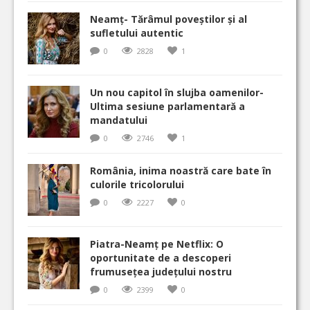
Neamț- Tărâmul poveștilor și al
sufletului autentic
0
2828
1
Un nou capitol în slujba oamenilor-
Ultima sesiune parlamentară a
mandatului
0
2746
1
România, inima noastră care bate în
culorile tricolorului
0
2227
0
Piatra-Neamț pe Netflix: O
oportunitate de a descoperi
frumusețea județului nostru
0
2399
0