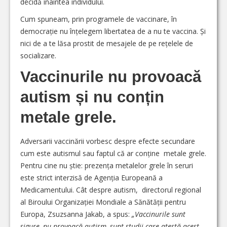
decidă înaintea individului.
Cum spuneam, prin programele de vaccinare, în
democrație nu înțelegem libertatea de a nu te vaccina. Și
nici de a te lăsa prostit de mesajele de pe rețelele de
socializare.
Vaccinurile nu provoacă
autism și nu conțin
metale grele.
Adversarii vaccinării vorbesc despre efecte secundare
cum este autismul sau faptul că ar conține metale grele.
Pentru cine nu știe: prezența metalelor grele în seruri
este strict interzisă de Agenția Europeană a
Medicamentului. Cât despre autism, directorul regional
al Biroului Organizației Mondiale a Sănătății pentru
Europa, Zsuzsanna Jakab, a spus:
„Vaccinurile sunt
sigure, nu provoacă autism, sunt studii care atestă acest