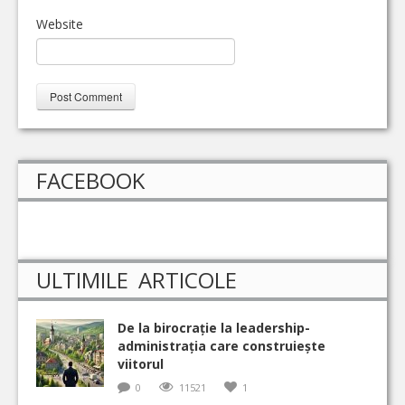
Website
FACEBOOK
ULTIMILE ARTICOLE
De la birocrație la leadership-
administrația care construiește
viitorul
0
11521
1