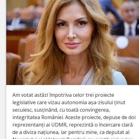
Am votat astăzi împotriva celor trei proiecte
legislative care vizau autonomia așa-zisului ținut
secuiesc, susținând, cu toată convingerea,
integritatea României. Aceste proiecte, depuse de doi
reprezentanți ai UDMR, reprezintă o încercare clară
de a diviza națiunea, iar pentru mine, ca deputat al