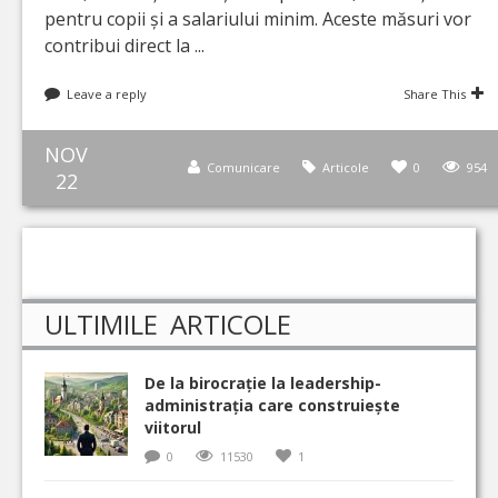
pentru copii și a salariului minim. Aceste măsuri vor
contribui direct la ...
Leave a reply
Share This
NOV
Comunicare
Articole
0
954
22
ULTIMILE ARTICOLE
De la birocrație la leadership-
administrația care construiește
viitorul
0
11530
1