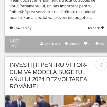
Neamț. Acest amendament a trecut cu succes de
votul Parlamentului, un pas important pentru
îmbunătățirea serviciilor de sănătate din județul
nostru. Suma alocată va proveni din bugetul ...
Leave a reply
Share This
NOV
Comunicare
Articole
0
980
22
INVESTIȚII PENTRU VIITOR-
CUM VA MODELA BUGETUL
ANULUI 2024 DEZVOLTAREA
ROMÂNIEI