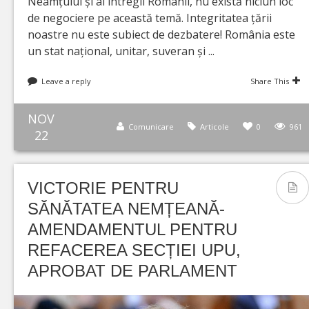
Neamțului și al întregii Românii, nu există niciun loc
de negociere pe această temă. Integritatea țării
noastre nu este subiect de dezbatere! România este
un stat național, unitar, suveran și ...
Leave a reply
Share This
NOV
Comunicare
Articole
0
961
22
VICTORIE PENTRU
SĂNĂTATEA NEMȚEANĂ-
AMENDAMENTUL PENTRU
REFACEREA SECȚIEI UPU,
APROBAT DE PARLAMENT