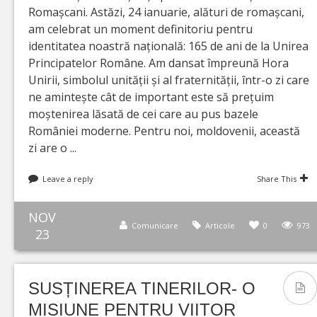
Romașcani. Astăzi, 24 ianuarie, alături de romașcani,
am celebrat un moment definitoriu pentru
identitatea noastră națională: 165 de ani de la Unirea
Principatelor Române. Am dansat împreună Hora
Unirii, simbolul unității și al fraternității, într-o zi care
ne amintește cât de important este să prețuim
moștenirea lăsată de cei care au pus bazele
României moderne. Pentru noi, moldovenii, această
zi are o ...
Leave a reply
Share This
NOV
Comunicare
Articole
0
973
23
SUSȚINEREA TINERILOR- O
MISIUNE PENTRU VIITOR