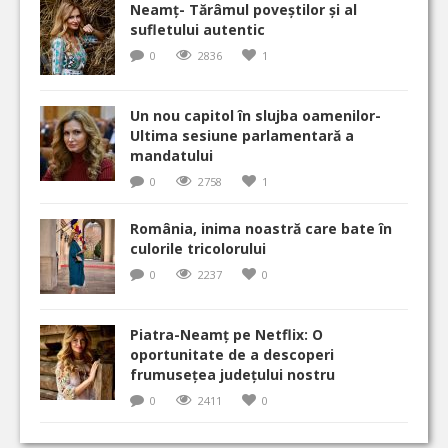
Neamț- Tărâmul poveștilor și al
sufletului autentic
0
2836
1
Un nou capitol în slujba oamenilor-
Ultima sesiune parlamentară a
mandatului
0
2758
1
România, inima noastră care bate în
culorile tricolorului
0
2237
0
Piatra-Neamț pe Netflix: O
oportunitate de a descoperi
frumusețea județului nostru
0
2411
0