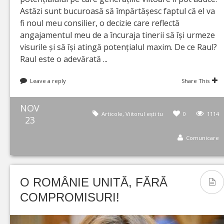
Astăzi sunt bucuroasă să împărtășesc faptul că el va
fi noul meu consilier, o decizie care reflectă
angajamentul meu de a încuraja tinerii să își urmeze
visurile și să își atingă potențialul maxim. De ce Raul?
Raul este o adevărată ...
Leave a reply
Share This
NOV
Articole
,
Viitorul ești tu
0
1114
23
Comunicare
O ROMÂNIE UNITĂ, FĂRĂ
COMPROMISURI!