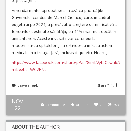
toți cetățenii.
Amendamentul aprobat se aliniază cu prioritățile
Guvernului condus de Marcel Ciolacu, care, în cadrul
bugetului pe 2024, a prevăzut o creștere semnificativă a
fondurilor destinate sănătății, cu 44% mai mult decât în
anii anteriori. Aceste investiții vor contribui la
modernizarea spitalelor și la extinderea infrastructurii
medicale în întreaga țară, inclusiv în județul Neamț.
https://www.facebook.com/share/p/VsZ8imLVyfaCcwnb/?
mibextid=WC7FNe
Leave a reply
Share This
NOV
Comunicare
Articole
0
979
22
ABOUT THE AUTHOR