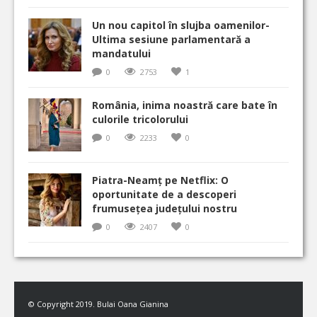
Un nou capitol în slujba oamenilor-
Ultima sesiune parlamentară a
mandatului
0
2753
1
România, inima noastră care bate în
culorile tricolorului
0
2233
0
Piatra-Neamț pe Netflix: O
oportunitate de a descoperi
frumusețea județului nostru
0
2407
0
© Copyright 2019. Bulai Oana Gianina