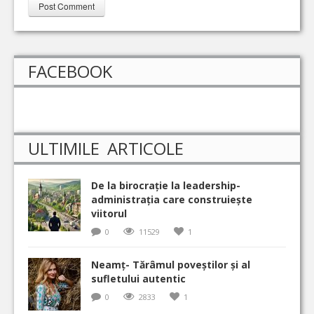
FACEBOOK
ULTIMILE ARTICOLE
De la birocrație la leadership-
administrația care construiește
viitorul
0
11529
1
Neamț- Tărâmul poveștilor și al
sufletului autentic
0
2833
1