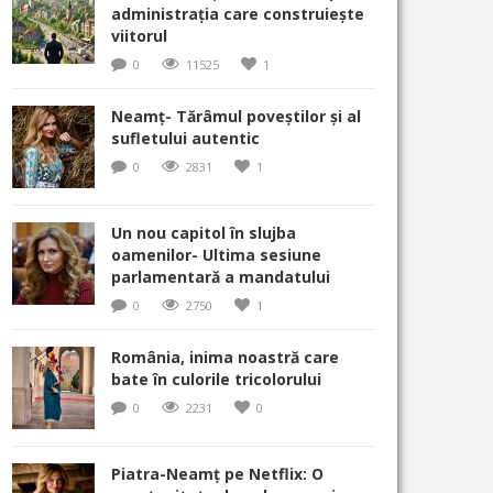
administrația care construiește
viitorul
0
11525
1
Neamț- Tărâmul poveștilor și al
sufletului autentic
0
2831
1
Un nou capitol în slujba
oamenilor- Ultima sesiune
parlamentară a mandatului
0
2750
1
România, inima noastră care
bate în culorile tricolorului
0
2231
0
Piatra-Neamț pe Netflix: O