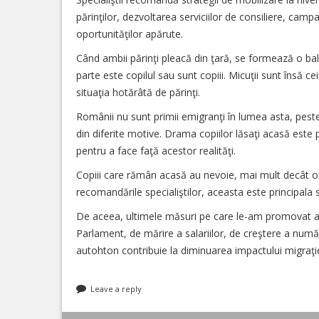
părinţilor, dezvoltarea serviciilor de consiliere, camp
oportunităţilor apărute.
Când ambii părinţi pleacă din ţară, se formează o bala
parte este copilul sau sunt copiii. Micuţii sunt însă ce
situaţia hotărâtă de părinţi.
Românii nu sunt primii emigranţi în lumea asta, pes
din diferite motive. Drama copiilor lăsaţi acasă este 
pentru a face faţă acestor realităţi.
Copiii care rămân acasă au nevoie, mai mult decât orice
recomandările specialiştilor, aceasta este principala so
De aceea, ultimele măsuri pe care le-am promovat ală
Parlament, de mărire a salariilor, de creştere a numă
autohton contribuie la diminuarea impactului migraţie
Leave a reply