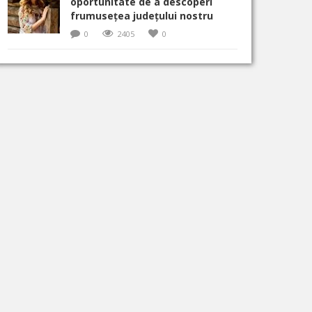
oportunitate de a descoperi
frumusețea județului nostru
0
2405
0