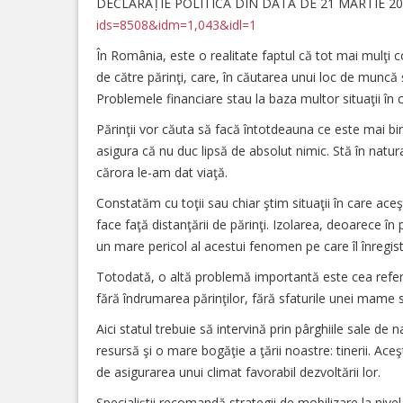
DECLARAȚIE POLITICĂ DIN DATA DE 21 MARTIE 20
ids=8508&idm=1,043&idl=1
În România, este o realitate faptul că tot mai mulţi cop
de către părinţi, care, în căutarea unui loc de muncă ş
Problemele financiare stau la baza multor situaţii în c
Părinţii vor căuta să facă întotdeauna ce este mai bin
asigura că nu duc lipsă de absolut nimic. Stă în na
cărora le-am dat viaţă.
Constatăm cu toţii sau chiar ştim situaţii în care aceş
face faţă distanţării de părinţi. Izolarea, deoarece î
un mare pericol al acestui fenomen pe care îl înregi
Totodată, o altă problemă importantă este cea referit
fără îndrumarea părinţilor, fără sfaturile unei mame 
Aici statul trebuie să intervină prin pârghiile sale d
resursă şi o mare bogăţie a ţării noastre: tinerii. Aceş
de asigurarea unui climat favorabil dezvoltării lor.
Specialiştii recomandă strategii de mobilizare la nive