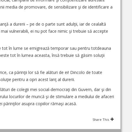
anii media de promovare, de sensibilizare şi de identificare a
nţă a durerii – pe de o parte sunt adulţii, iar de cealaltă
i mai vulnerabili, ei nu pot face nimic şi trebuie să accepte
te tot în lume se emigrează temporar sau pentru totdeauna
peste tot în lumea aceasta, însă trebuie să găsim soluţii
, ca părinţii lor să fie alături de ei! Dincolo de toate
luţie pentru a opri acest lanţ al durerii.
turi de colegii mei social-democraţi din Guvern, dar şi din
rului locurilor de muncă şi de stimulare a mediului de afaceri
i părinţilor asupra copiilor rămaşi acasă.
Share This