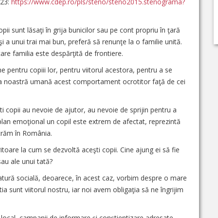
23:
https://www.cdep.ro/pls/steno/steno2015.stenograma?
ii sunt lăsaţi în grija bunicilor sau pe cont propriu în ţară
i a unui trai mai bun, preferă să renunţe la o familie unită.
are familia este despărţită de frontiere.
e pentru copiii lor, pentru viitorul acestora, pentru a se
tura noastră umană acest comportament ocrotitor faţă de cei
ti copii au nevoie de ajutor, au nevoie de sprijin pentru a
n plan emoţional un copil este extrem de afectat, reprezintă
străm în România.
oare la cum se dezvoltă aceşti copii. Cine ajung ei să fie
sau ale unui tată?
e natură socială, deoarece, în acest caz, vorbim despre o mare
tia sunt viitorul nostru, iar noi avem obligaţia să ne îngrijim
l local, campanii de informare şi conştientizare adresate