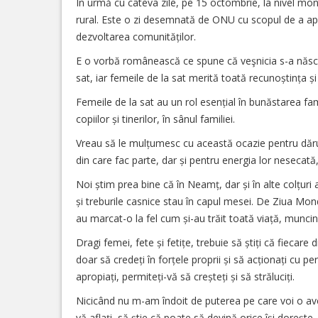
În urmă cu câteva zile, pe 15 octombrie, la nivel mon
rural. Este o zi desemnată de ONU cu scopul de a apre
dezvoltarea comunităților.
E o vorbă românească ce spune că veşnicia s-a născut 
sat, iar femeile de la sat merită toată recunoștința ș
Femeile de la sat au un rol esențial în bunăstarea famil
copiilor și tinerilor, în sânul familiei.
Vreau să le mulțumesc cu această ocazie pentru dăruire
din care fac parte, dar și pentru energia lor nesecat
Noi știm prea bine că în Neamț, dar și în alte colțuri
și treburile casnice stau în capul mesei. De Ziua Mon
au marcat-o la fel cum și-au trăit toată viață, muncin
Dragi femei, fete și fetițe, trebuie să știți că fiecare
doar să credeți în forțele proprii și să acționați cu pe
apropiați, permiteți-vă să creșteți și să străluciți.
Nicicând nu m-am îndoit de puterea pe care voi o aveți
vă aflați, să știe că poate să devină orice își doreșt