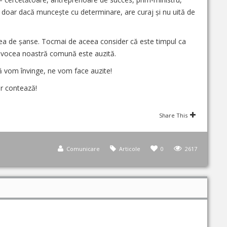
r doar dacă muncește cu determinare, are curaj și nu uită de
tea de șanse. Tocmai de aceea consider că este timpul ca
ă vocea noastră comună este auzită.
ă vom învinge, ne vom face auzite!
r contează!
Share This
Comunicare
Articole
0
2617