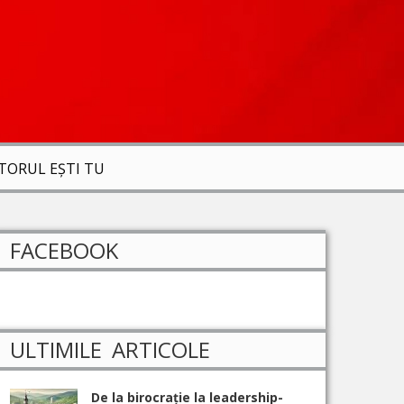
ITORUL EȘTI TU
FACEBOOK
ULTIMILE ARTICOLE
De la birocrație la leadership-