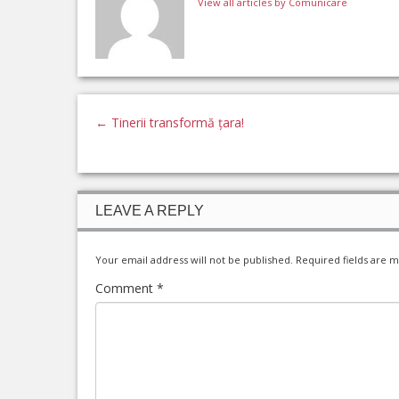
View all articles by Comunicare
←
Tinerii transformă țara!
LEAVE A REPLY
Your email address will not be published.
Required fields are 
Comment
*