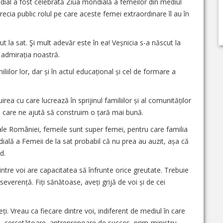
dial a fost celebrată Ziua mondială a femeilor din mediul
cia public rolul pe care aceste femei extraordinare îl au în
la sat. Şi mult adevăr este în ea! Veșnicia s-a născut la
i admirația noastră.
iilor lor, dar și în actul educațional și cel de formare a
a cu care lucrează în sprijinul familiilor și al comunităților
ă, care ne ajută să construim o țară mai bună.
 ale României, femeile sunt super femei, pentru care familia
dială a Femeii de la sat probabil că nu prea au auzit, așa că
d.
 dintre voi are capacitatea să înfrunte orice greutate. Trebuie
rseverență. Fiți sănătoase, aveți grijă de voi și de cei
. Vreau ca fiecare dintre voi, indiferent de mediul în care
e – cercetătoare, antreprenoare de succes, prim-ministru,