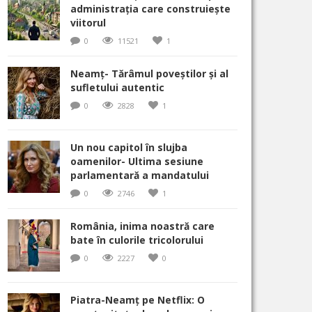
administrația care construiește
viitorul
0
11521
1
Neamț- Tărâmul poveștilor și al
sufletului autentic
0
2828
1
Un nou capitol în slujba
oamenilor- Ultima sesiune
parlamentară a mandatului
0
2746
1
România, inima noastră care
bate în culorile tricolorului
0
2227
0
Piatra-Neamț pe Netflix: O