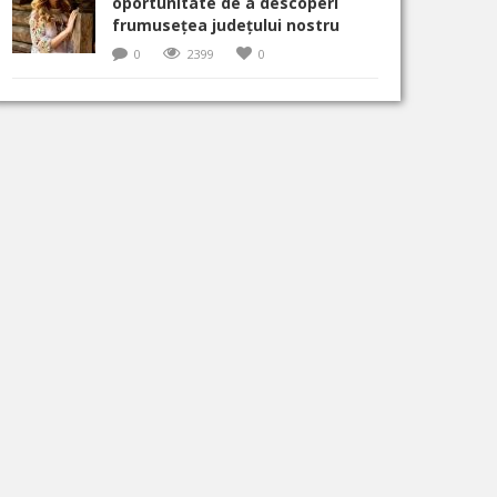
oportunitate de a descoperi
frumusețea județului nostru
0
2399
0