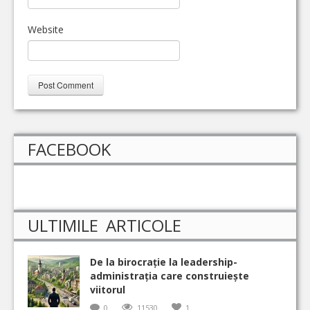
Website
FACEBOOK
ULTIMILE ARTICOLE
De la birocrație la leadership-
administrația care construiește
viitorul
0
11530
1