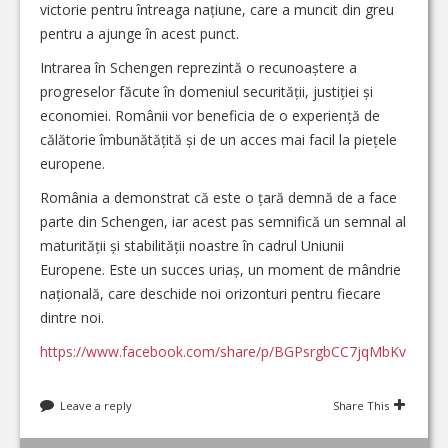
victorie pentru întreaga națiune, care a muncit din greu
pentru a ajunge în acest punct.
Intrarea în Schengen reprezintă o recunoaștere a
progreselor făcute în domeniul securității, justiției și
economiei. Românii vor beneficia de o experiență de
călătorie îmbunătățită și de un acces mai facil la piețele
europene.
România a demonstrat că este o țară demnă de a face
parte din Schengen, iar acest pas semnifică un semnal al
maturității și stabilității noastre în cadrul Uniunii
Europene. Este un succes uriaș, un moment de mândrie
națională, care deschide noi orizonturi pentru fiecare
dintre noi.
https://www.facebook.com/share/p/BGPsrgbCC7jqMbKv
Leave a reply
Share This