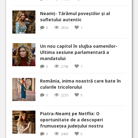
Neamț- Tărâmul poveștilor și al
sufletului autentic
0
2836
1
Un nou capitol în slujba oamenilor-
Ultima sesiune parlamentară a
mandatului
0
2758
1
România, inima noastră care bate în
culorile tricolorului
0
2235
0
Piatra-Neamț pe Netflix: O
oportunitate de a descoperi
frumusețea județului nostru
0
2409
0