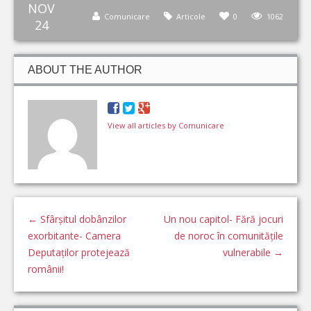
NOV
Comunicare
Articole
0
1062
24
ABOUT THE AUTHOR
View all articles by Comunicare
←
Sfârșitul dobânzilor
Un nou capitol- Fără jocuri
exorbitante- Camera
de noroc în comunitățile
Deputaților protejează
vulnerabile
→
românii!