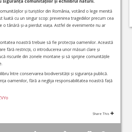
siguranța comunităților și echilibrul naturii.
omunităților și turiștilor din România, votând o lege menită
st luată cu un singur scop: prevenirea tragediilor precum cea
de o tânără și-a pierdut viața. Astfel de evenimente nu ar
 prioritatea noastră trebuie să fie protecția oamenilor. Această
fără restricții, ci introducerea unor măsuri clare și
că riscurile din zonele montane și să sprijine comunitățile
e.
ibru între conservarea biodiversității și siguranța publică.
nța oamenilor, fără a neglija responsabilitatea noastră față
ZVYo
Share This