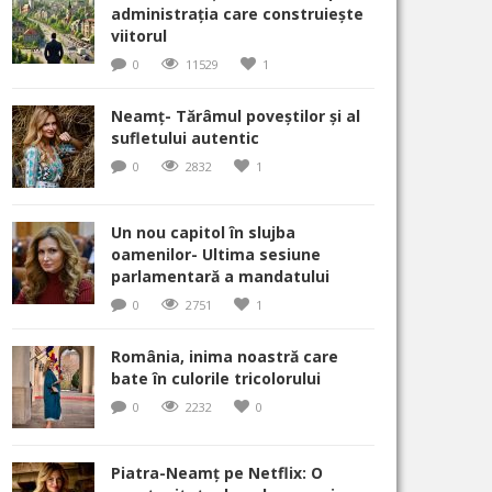
administrația care construiește
viitorul
0
11529
1
Neamț- Tărâmul poveștilor și al
sufletului autentic
0
2832
1
Un nou capitol în slujba
oamenilor- Ultima sesiune
parlamentară a mandatului
0
2751
1
România, inima noastră care
bate în culorile tricolorului
0
2232
0
Piatra-Neamț pe Netflix: O