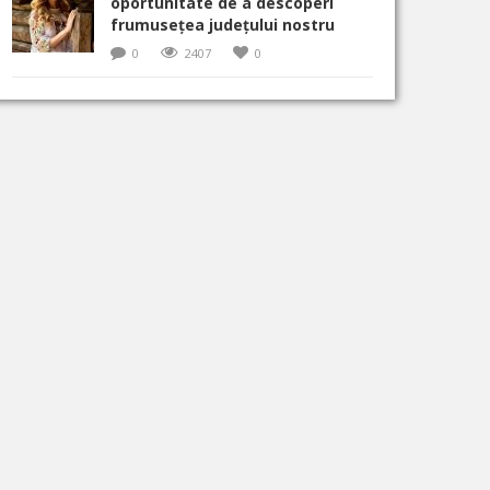
oportunitate de a descoperi
frumusețea județului nostru
0
2407
0