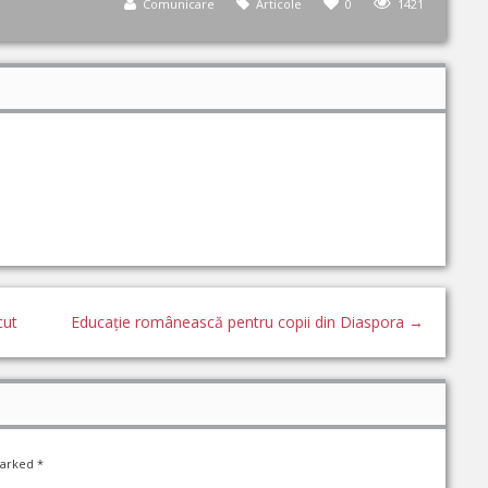
Comunicare
Articole
0
1421
cut
Educație românească pentru copii din Diaspora
→
marked
*