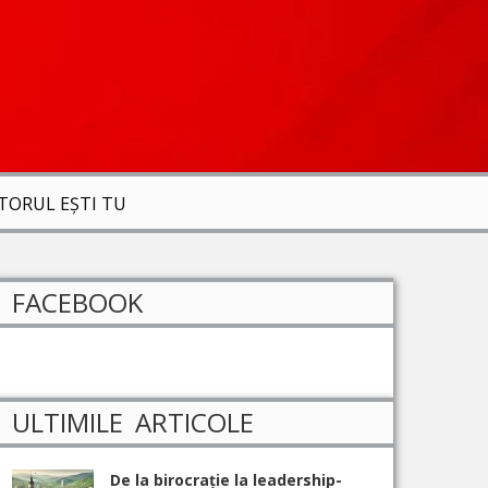
ITORUL EȘTI TU
FACEBOOK
ULTIMILE ARTICOLE
De la birocrație la leadership-