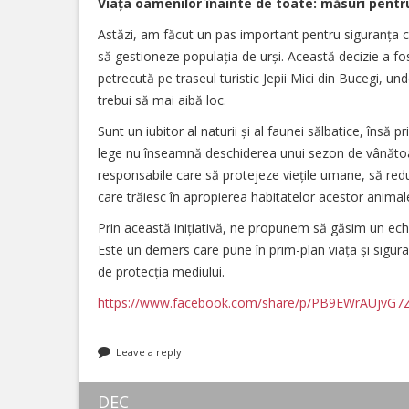
Viața oamenilor înainte de toate: măsuri pentru 
Astăzi, am făcut un pas important pentru siguranța c
să gestioneze populația de urși. Această decizie a fo
petrecută pe traseul turistic Jepii Mici din Bucegi, un
trebui să mai aibă loc.
Sunt un iubitor al naturii și al faunei sălbatice, însă
lege nu înseamnă deschiderea unui sezon de vânătoare 
responsabile care să protejeze viețile umane, să redu
care trăiesc în apropierea habitatelor acestor animal
Prin această inițiativă, ne propunem să găsim un echil
Este un demers care pune în prim-plan viața și sigura
de protecția mediului.
https://www.facebook.com/share/p/PB9EWrAUjvG7
Leave a reply
DEC