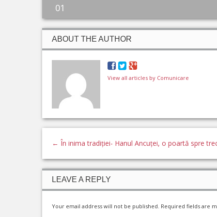
01
ABOUT THE AUTHOR
View all articles by Comunicare
←
În inima tradiției- Hanul Ancuței, o poartă spre tre
LEAVE A REPLY
Your email address will not be published.
Required fields are 